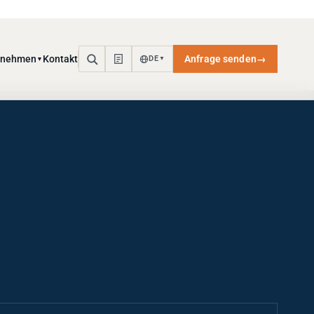
rnehmen
Kontakt
Anfrage senden
→
DE
▼
▼