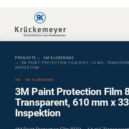
Skip to main navigation
Skip to main content
Skip to page footer
PRODUKTE
3M KLEBEBAND
3M PAINT PROTECTION FILM 8591, 14 MIL, TRANSPARE
INSPEKTION
3M · 3M KLEBEBAND
3M Paint Protection Film 8
Transparent, 610 mm x 33
Inspektion
3M Paint Protection Film 8591 – 14 mil, Transparen