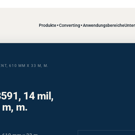
Produkte
Converting
Anwendungsbereiche
Unte
▼
▼
NT, 610 MM X 33 M, M.
591, 14 mil,
 m, m.
t, 610 mm x 33 m