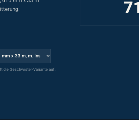
7
itterung.
uft die Geschwister-Variante auf.