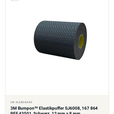
3M KLEBEBAND
3M Bumpon
Elastikpuffer SJ6008, 167 864
TM
REF 43501, Schwarz, 12 mm x 8 mm