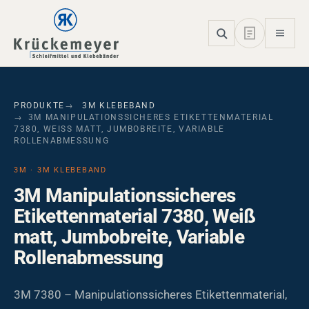
Skip to main navigation
Skip to main content
Skip to page footer
PRODUKTE
3M KLEBEBAND
3M MANIPULATIONSSICHERES ETIKETTENMATERIAL
7380, WEISS MATT, JUMBOBREITE, VARIABLE R
OLLENABMESSUNG
3M · 3M KLEBEBAND
3M Manipulationssicheres
Etikettenmaterial 7380, Weiß
matt, Jumbobreite, Variable
Rollenabmessung
3M 7380 – Manipulationssicheres Etikettenmaterial,