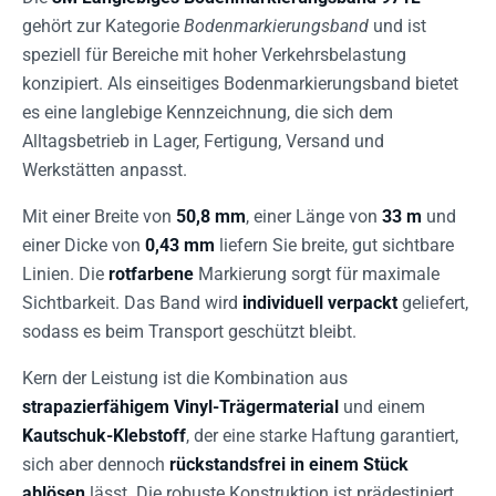
gehört zur Kategorie
Bodenmarkierungsband
und ist
speziell für Bereiche mit hoher Verkehrsbelastung
konzipiert. Als einseitiges Bodenmarkierungsband bietet
es eine langlebige Kennzeichnung, die sich dem
Alltagsbetrieb in Lager, Fertigung, Versand und
Werkstätten anpasst.
Mit einer Breite von
50,8 mm
, einer Länge von
33 m
und
einer Dicke von
0,43 mm
liefern Sie breite, gut sichtbare
Linien. Die
rotfarbene
Markierung sorgt für maximale
Sichtbarkeit. Das Band wird
individuell verpackt
geliefert,
sodass es beim Transport geschützt bleibt.
Kern der Leistung ist die Kombination aus
strapazierfähigem Vinyl-Trägermaterial
und einem
Kautschuk-Klebstoff
, der eine starke Haftung garantiert,
sich aber dennoch
rückstandsfrei in einem Stück
ablösen
lässt. Die robuste Konstruktion ist prädestiniert