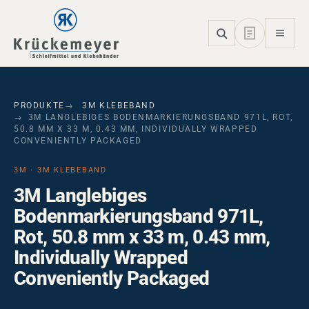
Skip to main navigation
Skip to main content
Skip to page footer
PRODUKTE
3M KLEBEBAND
3M LANGLEBIGES BODENMARKIERUNGSBAND 971L, ROT,
50.8 MM X 33 M, 0.43 MM, INDIVIDUALLY WRAPPED
CONVENIENTLY PACKAGED
3M · 3M KLEBEBAND
3M Langlebiges
Bodenmarkierungsband 971L,
Rot, 50.8 mm x 33 m, 0.43 mm,
Individually Wrapped
Conveniently Packaged