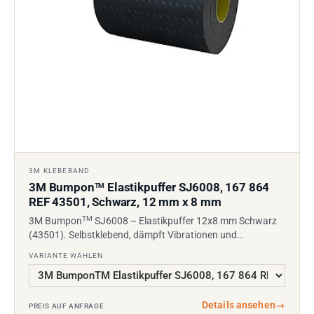
3M KLEBEBAND
3M Bumpon
Elastikpuffer SJ6008, 167 864
TM
REF 43501, Schwarz, 12 mm x 8 mm
TM
3M Bumpon
SJ6008 – Elastikpuffer 12x8 mm Schwarz
(43501). Selbstklebend, dämpft Vibrationen und…
VARIANTE WÄHLEN
Details ansehen
→
PREIS AUF ANFRAGE