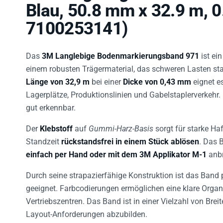
Blau, 50.8 mm x 32.9 m, 
7100253141)
Das
3M Langlebige Bodenmarkierungsband 971
ist ei
einem robusten Trägermaterial, das schweren Lasten sta
Länge von 32,9 m
bei einer
Dicke von 0,43 mm
eignet es
Lagerplätze, Produktionslinien und Gabelstaplerverkehr.
gut erkennbar.
Der
Klebstoff
auf
Gummi-Harz-Basis
sorgt für starke Ha
Standzeit
rückstandsfrei in einem Stück ablösen
. Das
einfach per Hand oder mit dem 3M Applikator M-1
anbr
Durch seine strapazierfähige Konstruktion ist das Band 
geeignet. Farbcodierungen ermöglichen eine klare Organ
Vertriebszentren. Das Band ist in einer Vielzahl von Breit
Layout-Anforderungen abzubilden.