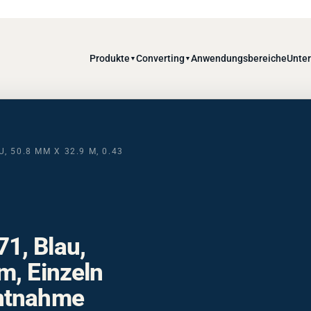
Produkte
Converting
Anwendungsbereiche
Unte
▼
▼
 50.8 MM X 32.9 M, 0.43
1, Blau,
m, Einzeln
Entnahme