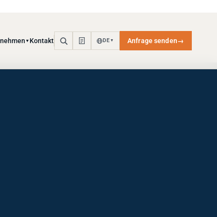
rnehmen
Kontakt
Anfrage senden
→
DE
▼
▼