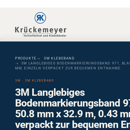
Skip to main navigation
Skip to main content
Skip to page footer
PRODUKTE
3M KLEBEBAND
3M LANGLEBIGES BODENMARKIERUNGSBAND 971, BLAU,
MM, EINZELN VERPACKT ZUR BEQUEMEN ENTNAHME
3M · 3M KLEBEBAND
3M Langlebiges
Bodenmarkierungsband 97
50.8 mm x 32.9 m, 0.43 m
verpackt zur bequemen 