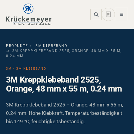
Skip to main navigation
Skip to main content
Skip to page footer
PRODUKTE
3M KLEBEBAND
3M KREPPKLEBEBAND 2525, ORANGE, 48 MM X 55 M,
0.24 MM
3M · 3M KLEBEBAND
3M Kreppklebeband 2525,
Orange, 48 mm x 55 m, 0.24 mm
3M Kreppklebeband 2525 – Orange, 48 mm x 55 m,
0.24 mm. Hohe Klebkraft, Temperaturbeständigkeit
bis 149 °C, feuchtigkeitsbeständig.