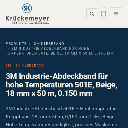
Skip to main navigation
Skip to main content
Skip to page footer
PRODUKTE
3M KLEBEBAND
3M INDUSTRIE-ABDECKBAND FÜR HOHE
TEMPERATUREN 501E, BEIGE, 18 MM X 50 M, 0.150 MM
3M · 3M KLEBEBAND
3M Industrie-Abdeckband für
hohe Temperaturen 501E, Beige,
18 mm x 50 m, 0.150 mm
3M Industrie-Abdeckband 501E – Hochtemperatur-
Kreppband, 18 mm × 50 m, 0,150 mm Dicke, Beige.
Hohe Temperaturbeständigkeit, präzises Maskieren.