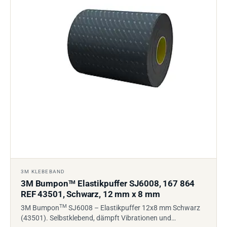
3M KLEBEBAND
3M Bumpon
Elastikpuffer SJ6008, 167 864
TM
REF 43501, Schwarz, 12 mm x 8 mm
TM
3M Bumpon
SJ6008 – Elastikpuffer 12x8 mm Schwarz
(43501). Selbstklebend, dämpft Vibrationen und…