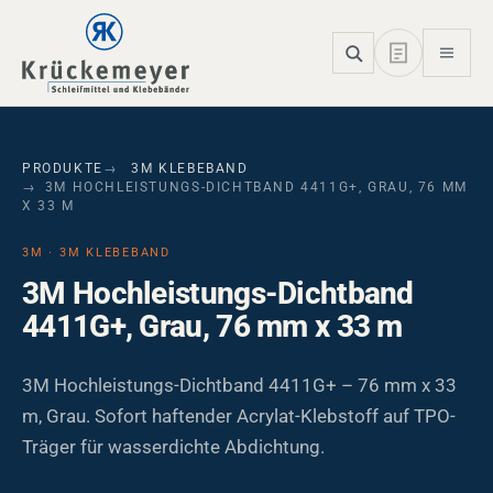
Skip to main navigation
Skip to main content
Skip to page footer
PRODUKTE
3M KLEBEBAND
3M HOCHLEISTUNGS-DICHTBAND 4411G+, GRAU, 76 MM
X 33 M
3M · 3M KLEBEBAND
3M Hochleistungs-Dichtband
4411G+, Grau, 76 mm x 33 m
3M Hochleistungs-Dichtband 4411G+ – 76 mm x 33
m, Grau. Sofort haftender Acrylat-Klebstoff auf TPO-
Träger für wasserdichte Abdichtung.