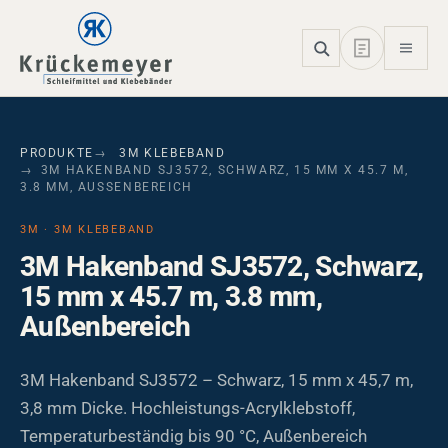
Skip to main navigation
Skip to main content
Skip to page footer
PRODUKTE
3M KLEBEBAND
3M HAKENBAND SJ3572, SCHWARZ, 15 MM X 45.7 M,
3.8 MM, AUSSENBEREICH
3M · 3M KLEBEBAND
3M Hakenband SJ3572, Schwarz,
15 mm x 45.7 m, 3.8 mm,
Außenbereich
3M Hakenband SJ3572 – Schwarz, 15 mm x 45,7 m,
3,8 mm Dicke. Hochleistungs-Acrylklebstoff,
Temperaturbeständig bis 90 °C, Außenbereich