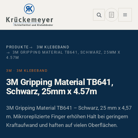
Skip to main navigation
Skip to main content
Skip to page footer
PRODUKTE
3M KLEBEBAND
3M GRIPPING MATERIAL TB641, SCHWARZ, 25MM X
4.57M
3M · 3M KLEBEBAND
3M Gripping Material TB641,
Schwarz, 25mm x 4.57m
3M Gripping Material TB641 – Schwarz, 25 mm x 4,57
m. Mikroreplizierte Finger erhöhen Halt bei geringem
Kraftaufwand und haften auf vielen Oberflächen.