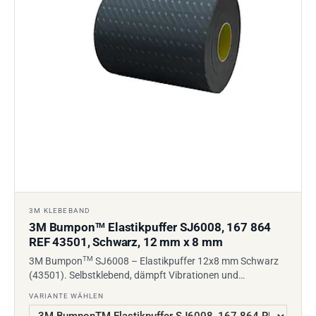
3M KLEBEBAND
3M Bumpon
Elastikpuffer SJ6008, 167 864
TM
REF 43501, Schwarz, 12 mm x 8 mm
TM
3M Bumpon
SJ6008 – Elastikpuffer 12x8 mm Schwarz
(43501). Selbstklebend, dämpft Vibrationen und…
VARIANTE WÄHLEN