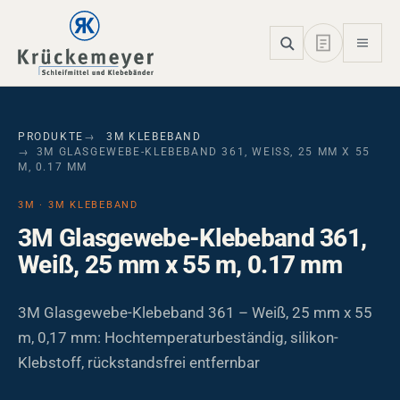
Skip to main navigation
Skip to main content
Skip to page footer
PRODUKTE
3M KLEBEBAND
3M GLASGEWEBE-KLEBEBAND 361, WEISS, 25 MM X 55 M
, 0.17 MM
3M · 3M KLEBEBAND
3M Glasgewebe-Klebeband 361,
Weiß, 25 mm x 55 m, 0.17 mm
3M Glasgewebe-Klebeband 361 – Weiß, 25 mm x 55
m, 0,17 mm: Hochtemperaturbeständig, silikon-
Klebstoff, rückstandsfrei entfernbar