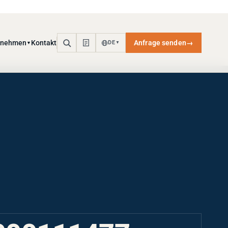
rnehmen
Kontakt
Anfrage senden
→
DE
▼
▼
000111477