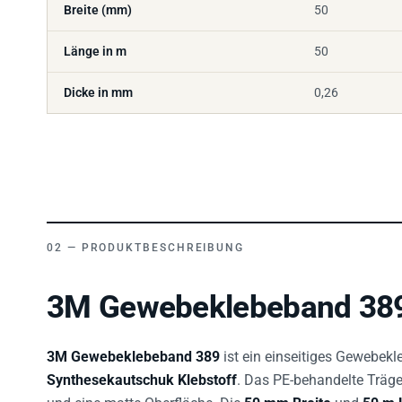
Länge in m
50
Dicke in mm
0,26
PRODUKTBESCHREIBUNG
3M Gewebeklebeband 389
3M Gewebeklebeband 389
ist ein einseitiges Gewebek
Synthesekautschuk Klebstoff
. Das PE-behandelte Träge
und eine matte Oberfläche. Die
50 mm Breite
und
50 m 