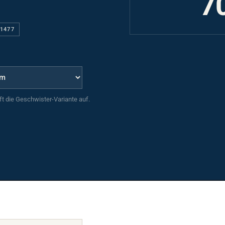
11477
uft die Geschwister-Variante auf.