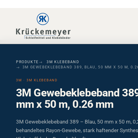
Skip to main navigation
Skip to main content
Skip to page footer
PRODUKTE
3M KLEBEBAND
3M GEWEBEKLEBEBAND 389, BLAU, 50 MM X 50 M, 0.
3M · 3M KLEBEBAND
3M Gewebeklebeband 389,
mm x 50 m, 0.26 mm
3M Gewebeklebeband 389 – Blau, 50 mm x 50 m, 0,
behandeltes Rayon-Gewebe, stark haftender Synthe
Klebstoff, hohe Dauerhaltkraft.