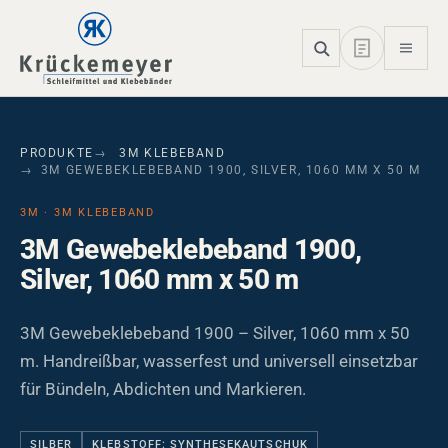
Skip to main navigation
Skip to main content
Skip to page footer
PRODUKTE
3M KLEBEBAND
3M GEWEBEKLEBEBAND 1900, SILVER, 1060 MM X 50 M
3M · 3M KLEBEBAND
3M Gewebeklebeband 1900,
Silver, 1060 mm x 50 m
3M Gewebeklebeband 1900 – Silver, 1060 mm x 50
m. Handreißbar, wasserfest und universell einsetzbar
für Bündeln, Abdichten und Markieren.
SILBER
KLEBSTOFF: SYNTHESEKAUTSCHUK