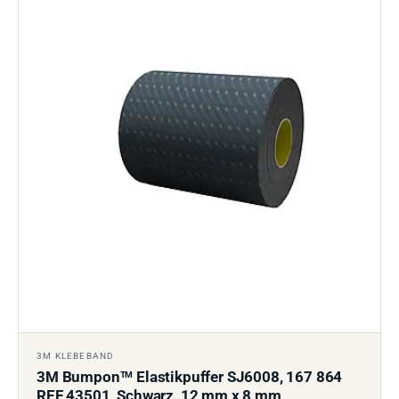
3M KLEBEBAND
3M Bumpon
Elastikpuffer SJ6008, 167 864
TM
REF 43501, Schwarz, 12 mm x 8 mm