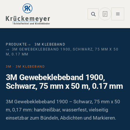
Skip to main navigation
Skip to main content
Skip to page footer
PRODUKTE
3M KLEBEBAND
3M GEWEBEKLEBEBAND 1900, SCHWARZ, 75 MM X 50
M, 0.17 MM
3M · 3M KLEBEBAND
3M Gewebeklebeband 1900,
Schwarz, 75 mm x 50 m, 0.17 mm
3M Gewebeklebeband 1900 – Schwarz, 75 mm x 50
m, 0,17 mm: handreißbar, wasserfest, vielseitig
einsetzbar zum Bündeln, Abdichten und Markieren.