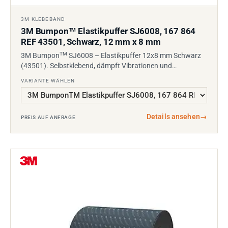
3M KLEBEBAND
3M Bumpon
Elastikpuffer SJ6008, 167 864
TM
REF 43501, Schwarz, 12 mm x 8 mm
TM
3M Bumpon
SJ6008 – Elastikpuffer 12x8 mm Schwarz
(43501). Selbstklebend, dämpft Vibrationen und…
VARIANTE WÄHLEN
Details ansehen
→
PREIS AUF ANFRAGE