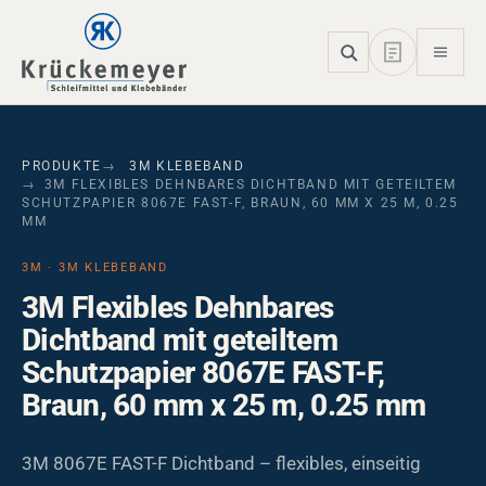
Skip to main navigation
Skip to main content
Skip to page footer
PRODUKTE
3M KLEBEBAND
3M FLEXIBLES DEHNBARES DICHTBAND MIT GETEILTEM
SCHUTZPAPIER 8067E FAST-F, BRAUN, 60 MM X 25 M, 0.25
MM
3M · 3M KLEBEBAND
3M Flexibles Dehnbares
Dichtband mit geteiltem
Schutzpapier 8067E FAST-F,
Braun, 60 mm x 25 m, 0.25 mm
3M 8067E FAST-F Dichtband – flexibles, einseitig