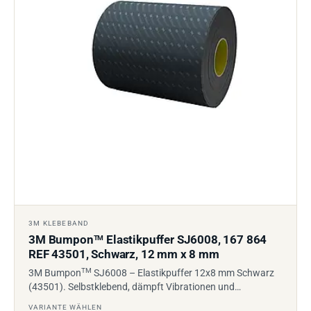
3M KLEBEBAND
3M Bumpon
Elastikpuffer SJ6008, 167 864
TM
REF 43501, Schwarz, 12 mm x 8 mm
TM
3M Bumpon
SJ6008 – Elastikpuffer 12x8 mm Schwarz
(43501). Selbstklebend, dämpft Vibrationen und…
VARIANTE WÄHLEN