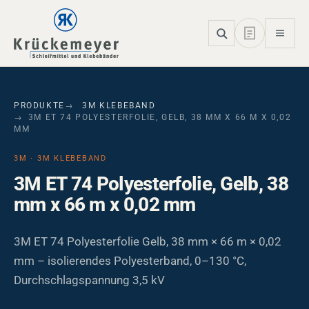
Skip to main navigation
Skip to main content
Skip to page footer
PRODUKTE
3M KLEBEBAND
3M ET 74 POLYESTERFOLIE, GELB, 38 MM X 66 M X 0,02
MM
3M · 3M KLEBEBAND
3M ET 74 Polyesterfolie, Gelb, 38
mm x 66 m x 0,02 mm
3M ET 74 Polyesterfolie Gelb, 38 mm × 66 m × 0,02
mm – isolierendes Polyesterband, 0–130 °C,
Durchschlagspannung 3,5 kV