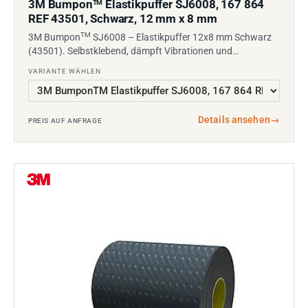
3M Bumpon
Elastikpuffer SJ6008, 167 864
TM
REF 43501, Schwarz, 12 mm x 8 mm
TM
3M Bumpon
SJ6008 – Elastikpuffer 12x8 mm Schwarz
(43501). Selbstklebend, dämpft Vibrationen und…
VARIANTE WÄHLEN
Details ansehen
→
PREIS AUF ANFRAGE