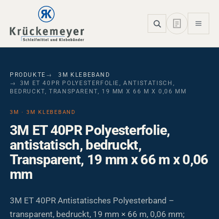
Skip to main navigation
Skip to main content
Skip to page footer
PRODUKTE
3M KLEBEBAND
3M ET 40PR POLYESTERFOLIE, ANTISTATISCH,
BEDRUCKT, TRANSPARENT, 19 MM X 66 M X 0,06 MM
3M · 3M KLEBEBAND
3M ET 40PR Polyesterfolie,
antistatisch, bedruckt,
Transparent, 19 mm x 66 m x 0,06
mm
3M ET 40PR Antistatisches Polyesterband –
transparent, bedruckt, 19 mm × 66 m, 0,06 mm;