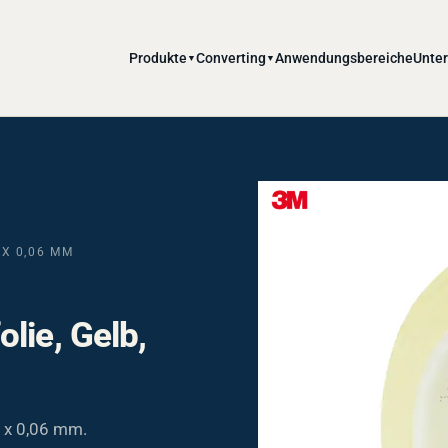
Produkte
Converting
Anwendungsbereiche
Unte
▼
▼
 X 0,06 MM
lie, Gelb,
 x 0,06 mm.