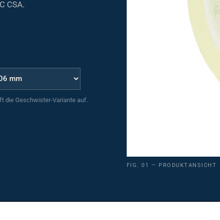
C CSA.
uft die Geschwister-Variante auf.
FIG. 01 — PRODUKTANSICHT