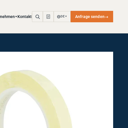
rnehmen
Kontakt
Anfrage senden
→
DE
▼
▼