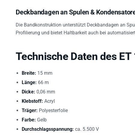
Deckbandagen an Spulen & Kondensator
Die Bandkonstruktion unterstützt Deckbandagen an Spul
Profilierung und bietet Haltbarkeit auch bei automatisie
Technische Daten des ET
Breite:
15 mm
Länge:
66 m
Dicke:
0,06 mm
Klebstoff:
Acryl
Träger:
Polyesterfolie
Farbe:
Gelb
Durchschlagsspannung:
ca. 5.500 V