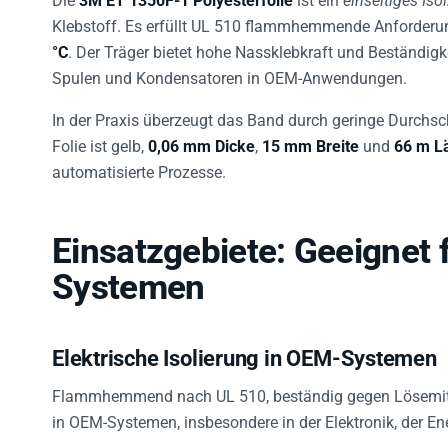
Die
3M ET 1350F-1 Polyesterfolie
ist ein
einseitiges Is
Klebstoff. Es erfüllt UL 510 flammhemmende Anforderung
°C
. Der Träger bietet hohe Nassklebkraft und Beständig
Spulen und Kondensatoren in OEM-Anwendungen.
In der Praxis überzeugt das Band durch geringe Durchsc
Folie ist gelb,
0,06 mm Dicke
,
15 mm Breite
und
66 m L
automatisierte Prozesse.
Einsatzgebiete: Geeignet 
Systemen
Elektrische Isolierung in OEM-Systemen
Flammhemmend nach UL 510, beständig gegen Lösemitte
in OEM-Systemen, insbesondere in der Elektronik, der E