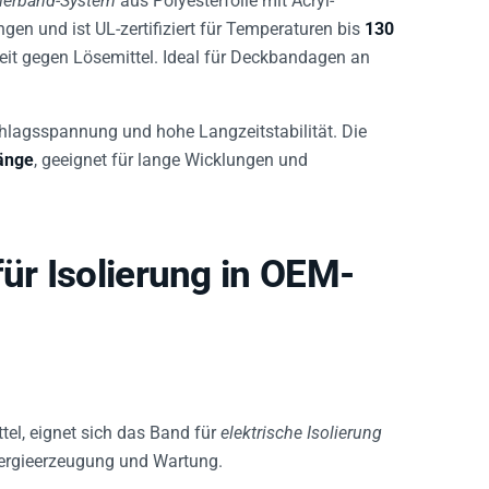
olierband-System
aus Polyesterfolie mit Acryl-
en und ist UL-zertifiziert für Temperaturen bis
130
keit gegen Lösemittel. Ideal für Deckbandagen an
hlagsspannung und hohe Langzeitstabilität. Die
änge
, geeignet für lange Wicklungen und
für Isolierung in OEM-
l, eignet sich das Band für
elektrische Isolierung
nergieerzeugung und Wartung.