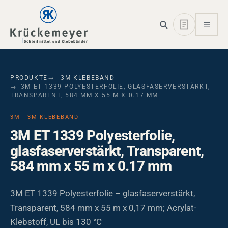
Skip to main navigation
Skip to main content
Skip to page footer
PRODUKTE
3M KLEBEBAND
3M ET 1339 POLYESTERFOLIE, GLASFASERVERSTÄRKT,
TRANSPARENT, 584 MM X 55 M X 0.17 MM
3M · 3M KLEBEBAND
3M ET 1339 Polyesterfolie,
glasfaserverstärkt, Transparent,
584 mm x 55 m x 0.17 mm
3M ET 1339 Polyesterfolie – glasfaserverstärkt,
Transparent, 584 mm x 55 m x 0,17 mm; Acrylat-
Klebstoff, UL bis 130 °C