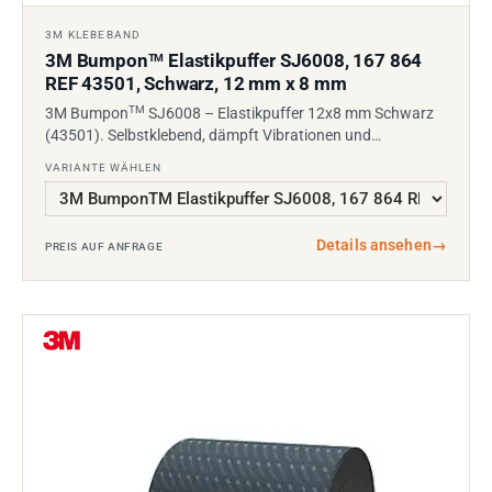
3M KLEBEBAND
3M Bumpon
Elastikpuffer SJ6008, 167 864
TM
REF 43501, Schwarz, 12 mm x 8 mm
TM
3M Bumpon
SJ6008 – Elastikpuffer 12x8 mm Schwarz
(43501). Selbstklebend, dämpft Vibrationen und…
VARIANTE WÄHLEN
Details ansehen
→
PREIS AUF ANFRAGE