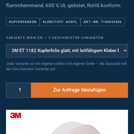
flammhemmend, 600 V, UL-gelistet, RoHS konform.
KUPFERFARBEN
KLEBSTOFF: ACRYL
ART.-NR. 7100033306
VARIANTE WÄHLEN
—
3 GESCHWISTER-VARIANTEN
Jede Variante ist ein eigener Artikel mit eigener Seite – die Auswahl ruft
die Geschwister-Variante auf.