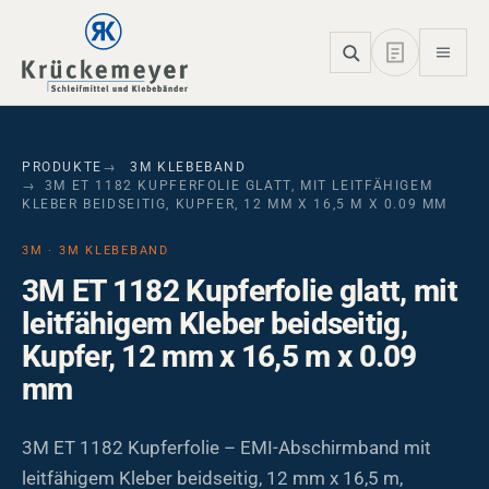
Skip to main navigation
Skip to main content
Skip to page footer
PRODUKTE
3M KLEBEBAND
3M ET 1182 KUPFERFOLIE GLATT, MIT LEITFÄHIGEM
KLEBER BEIDSEITIG, KUPFER, 12 MM X 16,5 M X 0.09 MM
3M · 3M KLEBEBAND
3M ET 1182 Kupferfolie glatt, mit
leitfähigem Kleber beidseitig,
Kupfer, 12 mm x 16,5 m x 0.09
mm
3M ET 1182 Kupferfolie – EMI-Abschirmband mit
leitfähigem Kleber beidseitig, 12 mm x 16,5 m,