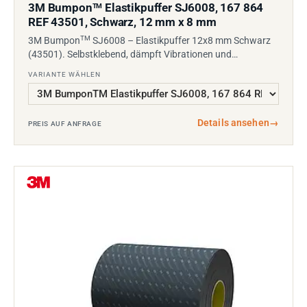
3M Bumpon
Elastikpuffer SJ6008, 167 864
TM
REF 43501, Schwarz, 12 mm x 8 mm
TM
3M Bumpon
SJ6008 – Elastikpuffer 12x8 mm Schwarz
(43501). Selbstklebend, dämpft Vibrationen und…
VARIANTE WÄHLEN
Details ansehen
→
PREIS AUF ANFRAGE