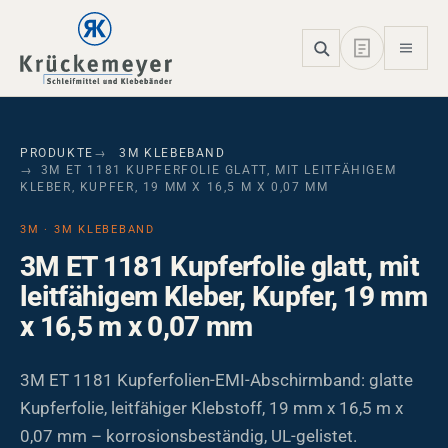
Skip to main navigation
Skip to main content
Skip to page footer
PRODUKTE
3M KLEBEBAND
3M ET 1181 KUPFERFOLIE GLATT, MIT LEITFÄHIGEM
KLEBER, KUPFER, 19 MM X 16,5 M X 0,07 MM
3M · 3M KLEBEBAND
3M ET 1181 Kupferfolie glatt, mit
leitfähigem Kleber, Kupfer, 19 mm
x 16,5 m x 0,07 mm
3M ET 1181 Kupferfolien-EMI-Abschirmband: glatte
Kupferfolie, leitfähiger Klebstoff, 19 mm x 16,5 m x
0,07 mm – korrosionsbeständig, UL-gelistet.