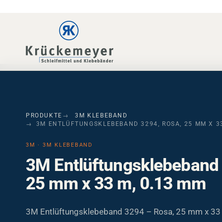
Skip to main navigation
Skip to main content
Skip to page footer
PRODUKTE
3M KLEBEBAND
3M ENTLÜFTUNGSKLEBEBAND 3294, ROSA, 25 MM X 33
3M · 3M KLEBEBAND
3M Entlüftungsklebeband 
25 mm x 33 m, 0.13 mm
3M Entlüftungsklebeband 3294 – Rosa, 25 mm x 33 
nicht gewebter Träger mit streifenförmigem Acrylatk