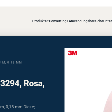
Produkte
Converting
Anwendungsbereiche
Unte
▼
▼
 M, 0.13 MM
3294, Rosa,
m, 0,13 mm Dicke;
lebstoff für hohe