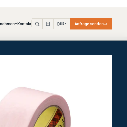
rnehmen
Kontakt
Anfrage senden
→
DE
▼
▼