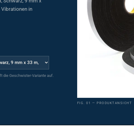
Vibrationen in
uft die Geschwister-Variante auf.
FIG. 01 — PRODUKTANSICHT