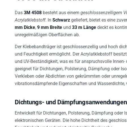
Das
3M 4508
besteht aus einem
geschlossenzelligem Vi
Acrylatklebstoff
. In
Schwarz
geliefert, bietet es eine zuv
mm Dicke
,
9 mm Breite
und
33 m Länge
deckt es konti
unregelmäßigen Oberflächen ab.
Der Klebebandträger ist geschlossenzellig und hoch dich
und Feuchtigkeit ermöglicht. Der Acrylatklebstoff besitz
und UV-Beständigkeit, was es für anspruchsvolle Innen
geeignet für Dichtungen, Polsterung, Dämpfung oder Iso
Verkleben oder Abdichten von gekrümmten oder unregelm
vibrationsdämpfende Eigenschaften und Wasserdichte, 
Dichtungs- und Dämpfungsanwendungen
Entwickelt für Dichtungen, Polsterung, Dämpfung oder I
elektronischen Geräten. Die hohe Dichtheit des geschl
Feuchtigkeit und reduziert gleichzeitig Geräusche.