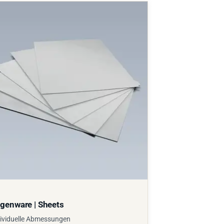
genware | Sheets
ividuelle Abmessungen