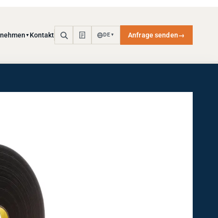
rnehmen
Kontakt
Anfrage senden
→
DE
▼
▼