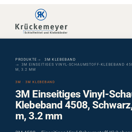
Skip to main navigation
Skip to main content
Skip to page footer
PRODUKTE
3M KLEBEBAND
3M EINSEITIGES VINYL-SCHAUMSTOFF-KLEBEBAND 45
M, 3.2 MM
3M · 3M KLEBEBAND
3M Einseitiges Vinyl-Sch
Klebeband 4508, Schwarz
m, 3.2 mm
3M 4508 – Einseitiges Vinyl-Schaumstoff-Klebeban