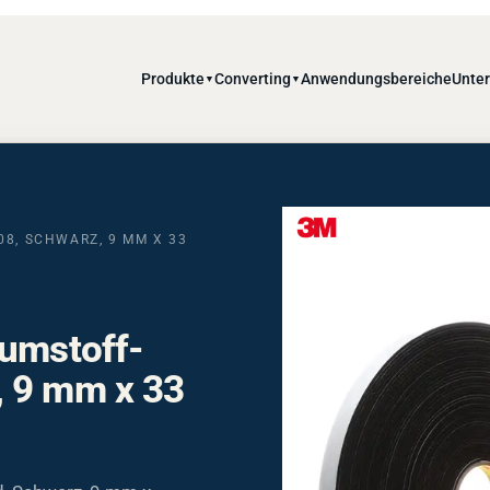
Produkte
Converting
Anwendungsbereiche
Unte
▼
▼
08, SCHWARZ, 9 MM X 33
aumstoff-
, 9 mm x 33
d, Schwarz, 9 mm x