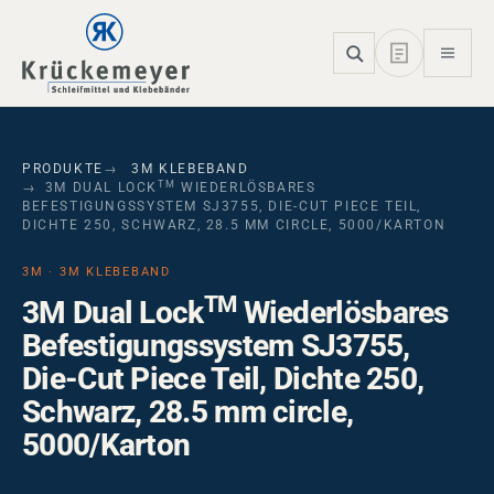
Skip to main navigation
Skip to main content
Skip to page footer
PRODUKTE
3M KLEBEBAND
TM
3M DUAL LOCK
WIEDERLÖSBARES
BEFESTIGUNGSSYSTEM SJ3755, DIE-CUT PIECE TEIL,
DICHTE 250, SCHWARZ, 28.5 MM CIRCLE, 5000/KARTON
3M · 3M KLEBEBAND
TM
3M Dual Lock
Wiederlösbares
Befestigungssystem SJ3755,
Die-Cut Piece Teil, Dichte 250,
Schwarz, 28.5 mm circle,
5000/Karton