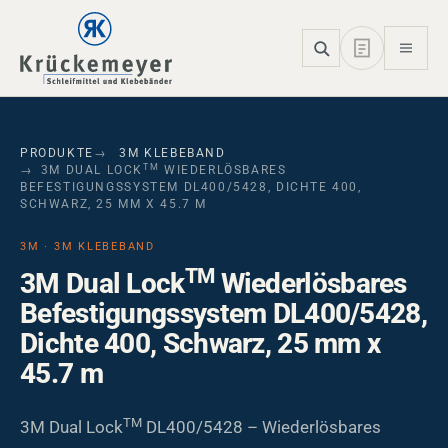
Skip to main navigation
Skip to main content
Skip to page footer
PRODUKTE
3M KLEBEBAND
TM
3M DUAL LOCK
WIEDERLÖSBARES
BEFESTIGUNGSSYSTEM DL400/5428, DICHTE 400,
SCHWARZ, 25 MM X 45.7 M
3M · 3M KLEBEBAND
TM
3M Dual Lock
Wiederlösbares
Befestigungssystem DL400/5428,
Dichte 400, Schwarz, 25 mm x
45.7 m
TM
3M Dual Lock
DL400/5428 – Wiederlösbares