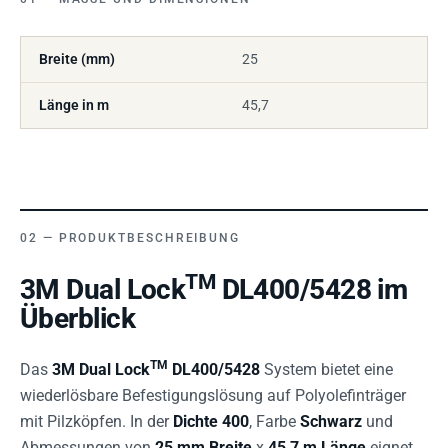
Breite (mm)
25
Länge in m
45,7
PRODUKTBESCHREIBUNG
TM
3M Dual Lock
DL400/5428 im
Überblick
TM
Das
3M Dual Lock
DL400/5428
System bietet eine
wiederlösbare Befestigungslösung auf Polyolefinträger
mit Pilzköpfen. In der
Dichte 400
, Farbe
Schwarz
und
Abmessungen von
25 mm Breite
x
45,7 m Länge
eignet