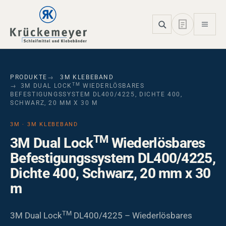
Skip to main navigation
Skip to main content
Skip to page footer
PRODUKTE
3M KLEBEBAND
TM
3M DUAL LOCK
WIEDERLÖSBARES
BEFESTIGUNGSSYSTEM DL400/4225, DICHTE 400,
SCHWARZ, 20 MM X 30 M
3M · 3M KLEBEBAND
TM
3M Dual Lock
Wiederlösbares
Befestigungssystem DL400/4225,
Dichte 400, Schwarz, 20 mm x 30
m
TM
3M Dual Lock
DL400/4225 – Wiederlösbares