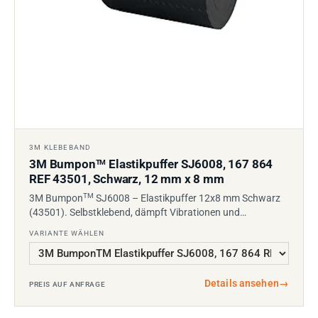
3M KLEBEBAND
3M Bumpon
Elastikpuffer SJ6008, 167 864
TM
REF 43501, Schwarz, 12 mm x 8 mm
TM
3M Bumpon
SJ6008 – Elastikpuffer 12x8 mm Schwarz
(43501). Selbstklebend, dämpft Vibrationen und…
VARIANTE WÄHLEN
Details ansehen
→
PREIS AUF ANFRAGE