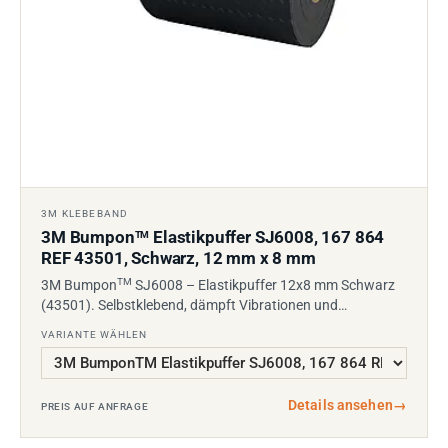
3M KLEBEBAND
3M Bumpon
Elastikpuffer SJ6008, 167 864
TM
REF 43501, Schwarz, 12 mm x 8 mm
TM
3M Bumpon
SJ6008 – Elastikpuffer 12x8 mm Schwarz
(43501). Selbstklebend, dämpft Vibrationen und…
VARIANTE WÄHLEN
Details ansehen
→
PREIS AUF ANFRAGE