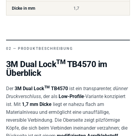
Dicke in mm
1,7
PRODUKTBESCHREIBUNG
TM
3M Dual Lock
TB4570 im
Überblick
TM
Der
3M Dual Lock
TB4570
ist ein
transparenter, dünner
Druckverschluss
, der als
Low-Profile
-Variante konzipiert
ist. Mit
1,7 mm Dicke
liegt er nahezu flach am
Materialniveau und ermöglicht eine unauffällige,
reversible Verbindung. Die Oberseite zeigt pilzförmige
Köpfe, die sich beim Verbinden ineinander verzahnen; die
Rückseite ist mit einem
modifizierten Acrylklebstoff