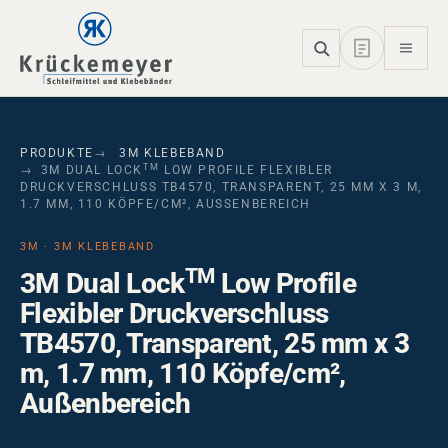
Skip to main navigation
Skip to main content
Skip to page footer
PRODUKTE
3M KLEBEBAND
TM
3M DUAL LOCK
LOW PROFILE FLEXIBLER
DRUCKVERSCHLUSS TB4570, TRANSPARENT, 25 MM X 3 M,
1.7 MM, 110 KÖPFE/CM², AUSSENBEREICH
3M · 3M KLEBEBAND
TM
3M Dual Lock
Low Profile
Flexibler Druckverschluss
TB4570, Transparent, 25 mm x 3
m, 1.7 mm, 110 Köpfe/cm²,
Außenbereich