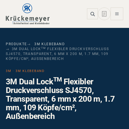
Skip to main navigation
Skip to main content
Skip to page footer
PRODUKTE
3M KLEBEBAND
TM
3M DUAL LOCK
FLEXIBLER DRUCKVERSCHLUSS
SJ4570, TRANSPARENT, 6 MM X 200 M, 1.7 MM, 109
KÖPFE/CM², AUSSENBEREICH
3M · 3M KLEBEBAND
TM
3M Dual Lock
Flexibler
Druckverschluss SJ4570,
Transparent, 6 mm x 200 m, 1.7
mm, 109 Köpfe/cm²,
Außenbereich