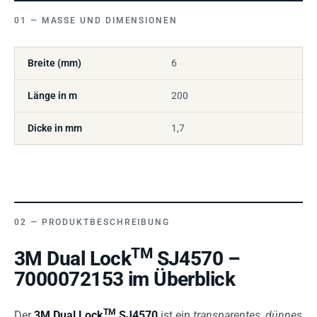
MASSE UND DIMENSIONEN
Breite (mm)
6
Länge in m
200
Dicke in mm
1,7
PRODUKTBESCHREIBUNG
TM
3M Dual Lock
SJ4570 –
7000072153 im Überblick
TM
Der
3M Dual Lock
SJ4570
ist ein
transparentes, dünnes