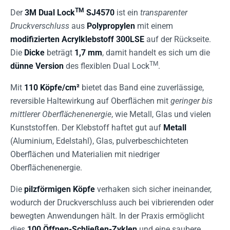
TM
Der
3M Dual Lock
SJ4570
ist ein
transparenter
Druckverschluss
aus
Polypropylen
mit einem
modifizierten Acrylklebstoff 300LSE
auf der Rückseite.
Die
Dicke
beträgt
1,7 mm
, damit handelt es sich um die
TM
dünne Version
des flexiblen Dual Lock
.
Mit
110 Köpfe/cm²
bietet das Band eine zuverlässige,
reversible Haltewirkung auf Oberflächen mit
geringer bis
mittlerer Oberflächenenergie
, wie Metall, Glas und vielen
Kunststoffen. Der Klebstoff haftet gut auf
Metall
(Aluminium, Edelstahl), Glas, pulverbeschichteten
Oberflächen und Materialien mit niedriger
Oberflächenenergie.
Die
pilzförmigen Köpfe
verhaken sich sicher ineinander,
wodurch der Druckverschluss auch bei vibrierenden oder
bewegten Anwendungen hält. In der Praxis ermöglicht
dies
100 Öffnen-Schließen-Zyklen
und eine saubere,