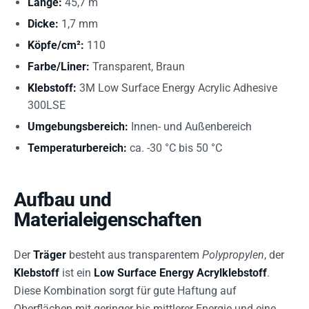
Länge:
45,7 m
Dicke:
1,7 mm
Köpfe/cm²:
110
Farbe/Liner:
Transparent, Braun
Klebstoff:
3M Low Surface Energy Acrylic Adhesive
300LSE
Umgebungsbereich:
Innen- und Außenbereich
Temperaturbereich:
ca. -30 °C bis 50 °C
Aufbau und
Materialeigenschaften
Der
Träger
besteht aus transparentem
Polypropylen
, der
Klebstoff
ist ein
Low Surface Energy Acrylklebstoff
.
Diese Kombination sorgt für gute Haftung auf
Oberflächen mit geringer bis mittlerer Energie und eine