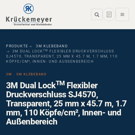
Skip to main navigation
Skip to main content
Skip to page footer
PRODUKTE
3M KLEBEBAND
TM
3M DUAL LOCK
FLEXIBLER DRUCKVERSCHLUSS
SJ4570, TRANSPARENT, 25 MM X 45.7 M, 1.7 MM, 110
KÖPFE/CM², INNEN- UND AUSSENBEREICH
3M · 3M KLEBEBAND
TM
3M Dual Lock
Flexibler
Druckverschluss SJ4570,
Transparent, 25 mm x 45.7 m, 1.7
mm, 110 Köpfe/cm², Innen- und
Außenbereich