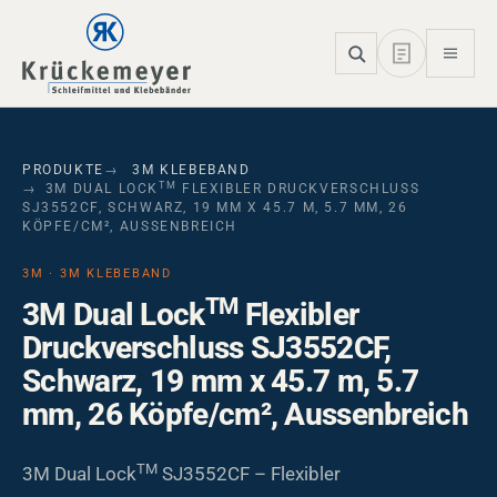
Skip to main navigation
Skip to main content
Skip to page footer
PRODUKTE
3M KLEBEBAND
TM
3M DUAL LOCK
FLEXIBLER DRUCKVERSCHLUSS
SJ3552CF, SCHWARZ, 19 MM X 45.7 M, 5.7 MM, 26
KÖPFE/CM², AUSSENBREICH
3M · 3M KLEBEBAND
TM
3M Dual Lock
Flexibler
Druckverschluss SJ3552CF,
Schwarz, 19 mm x 45.7 m, 5.7
mm, 26 Köpfe/cm², Aussenbreich
TM
3M Dual Lock
SJ3552CF – Flexibler