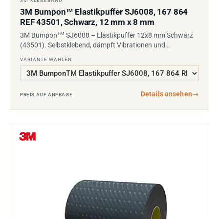
3M KLEBEBAND
3M Bumpon
Elastikpuffer SJ6008, 167 864
TM
REF 43501, Schwarz, 12 mm x 8 mm
TM
3M Bumpon
SJ6008 – Elastikpuffer 12x8 mm Schwarz
(43501). Selbstklebend, dämpft Vibrationen und…
VARIANTE WÄHLEN
Details ansehen
→
PREIS AUF ANFRAGE