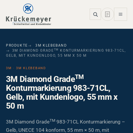
Skip to main navigation
Skip to main content
Skip to page footer
PRODUKTE
3M KLEBEBAND
TM
3M DIAMOND GRADE
KONTURMARKIERUNG 983-71CL,
GELB, MIT KUNDENLOGO, 55 MM X 50 M
3M · 3M KLEBEBAND
TM
3M Diamond Grade
Konturmarkierung 983-71CL,
Gelb, mit Kundenlogo, 55 mm x
50 m
TM
3M Diamond Grade
983-71CL Konturmarkierung –
Gelb, UNECE 104 konform, 55 mm × 50 m, mit