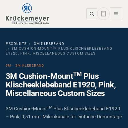
Skip to main navigation
Skip to main content
Skip to page footer
PRODUKTE
3M KLEBEBAND
TM
3M CUSHION-MOUNT
PLUS KLISCHEEKLEBEBAND
E1920, PINK, MISCELLANEOUS CUSTOM SIZES
3M · 3M KLEBEBAND
TM
3M Cushion-Mount
Plus
Klischeeklebeband E1920, Pink,
Miscellaneous Custom Sizes
TM
3M Cushion-Mount
Plus Klischeeklebeband E1920
– Pink, 0,51 mm, Mikrokanäle für einfache Demontage