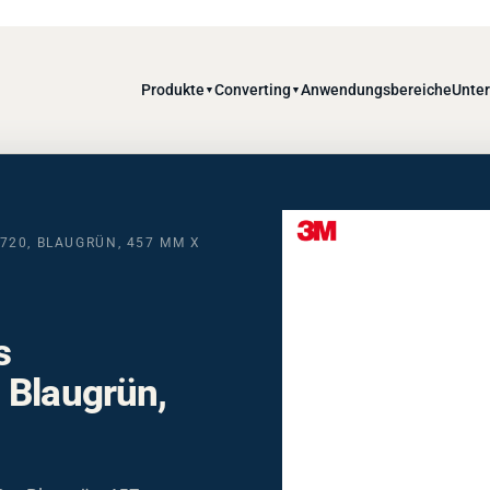
Produkte
Converting
Anwendungsbereiche
Unte
▼
▼
720, BLAUGRÜN, 457 MM X
s
 Blaugrün,
 – Blaugrün, 457