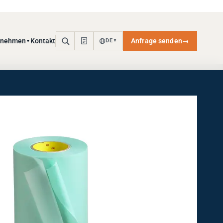
rnehmen
Kontakt
Anfrage senden
→
DE
▼
▼