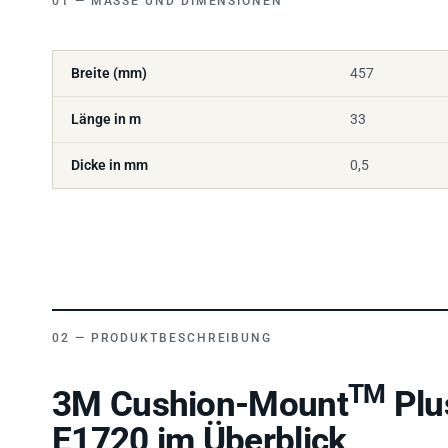
Breite (mm)
457
Länge in m
33
Dicke in mm
0,5
PRODUKTBESCHREIBUNG
TM
3M Cushion-Mount
Plu
E1720 im Überblick