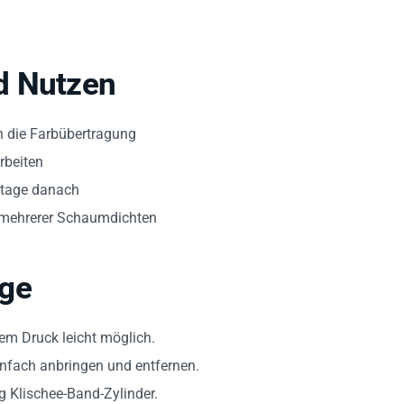
d Nutzen
n die Farbübertragung
rbeiten
ntage danach
 mehrerer Schaumdichten
age
em Druck leicht möglich.
einfach anbringen und entfernen.
 Klischee-Band-Zylinder.