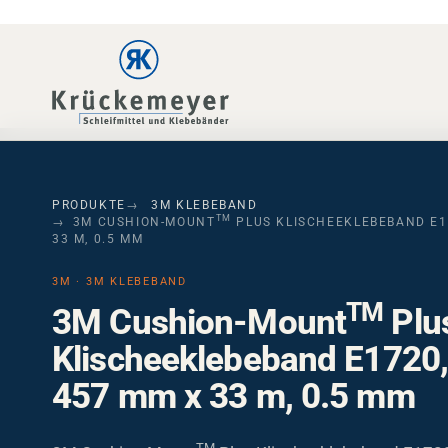
Skip to main navigation
Skip to main content
Skip to page footer
PRODUKTE
3M KLEBEBAND
TM
3M CUSHION-MOUNT
PLUS KLISCHEEKLEBEBAND E1
33 M, 0.5 MM
3M · 3M KLEBEBAND
TM
3M Cushion-Mount
Plu
Klischeeklebeband E1720,
457 mm x 33 m, 0.5 mm
TM
3M Cushion-Mount
Plus Klischeeklebeband E1720