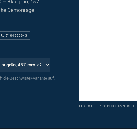
ache Demontage
NR. 7100330843
uft die Geschwister-Variante auf.
FIG. 01 — PRODUKTANSICHT