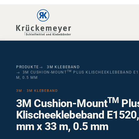
Skip to main navigation
Skip to main content
Skip to page footer
PRODUKTE
3M KLEBEBAND
TM
3M CUSHION-MOUNT
PLUS KLISCHEEKLEBEBAND E15
M, 0.5 MM
3M · 3M KLEBEBAND
TM
3M Cushion-Mount
Plu
Klischeeklebeband E1520, 
mm x 33 m, 0.5 mm