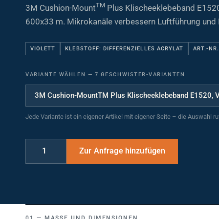
TM
3M Cushion-Mount
Plus Klischeeklebeband E1520 
600x33 m. Mikrokanäle verbessern Luftführung und
VIOLETT
KLEBSTOFF: DIFFERENZIELLES ACRYLAT
ART.-NR
VARIANTE WÄHLEN
—
7 GESCHWISTER-VARIANTEN
Jede Variante ist ein eigener Artikel mit eigener Seite – die Auswahl r
MASSE UND DIMENSIONEN