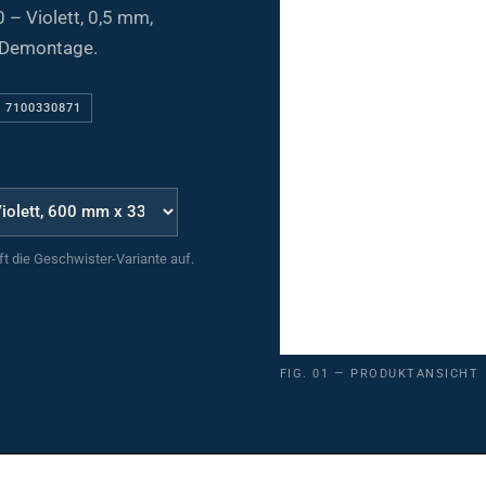
– Violett, 0,5 mm,
 Demontage.
. 7100330871
uft die Geschwister-Variante auf.
FIG. 01 — PRODUKTANSICHT