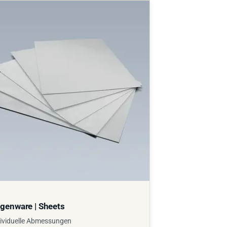
genware | Sheets
ividuelle Abmessungen