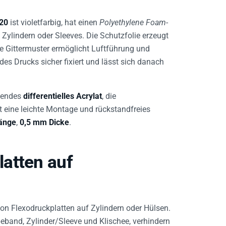
20
ist violetfarbig, hat einen
Polyethylene Foam
-
Zylindern oder Sleeves. Die Schutzfolie erzeugt
ge Gittermuster ermöglicht Luftführung und
es Drucks sicher fixiert und lässt sich danach
ftendes
differentielles Acrylat
, die
 eine leichte Montage und rückstandfreies
änge
,
0,5 mm Dicke
.
atten auf
von Flexodruckplatten auf Zylindern oder Hülsen.
eband, Zylinder/Sleeve und Klischee, verhindern