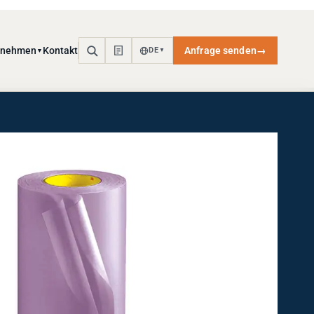
rnehmen
Kontakt
Anfrage senden
→
DE
▼
▼