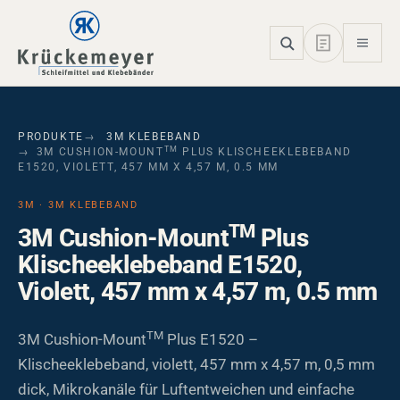
Skip to main navigation
Skip to main content
Skip to page footer
PRODUKTE
3M KLEBEBAND
TM
3M CUSHION-MOUNT
PLUS KLISCHEEKLEBEBAND
E1520, VIOLETT, 457 MM X 4,57 M, 0.5 MM
3M · 3M KLEBEBAND
TM
3M Cushion-Mount
Plus
Klischeeklebeband E1520,
Violett, 457 mm x 4,57 m, 0.5 mm
TM
3M Cushion-Mount
Plus E1520 –
Klischeeklebeband, violett, 457 mm x 4,57 m, 0,5 mm
dick, Mikrokanäle für Luftentweichen und einfache