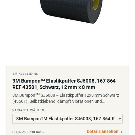
3M KLEBEBAND
3M Bumpon
Elastikpuffer SJ6008, 167 864
TM
REF 43501, Schwarz, 12 mm x 8 mm
TM
3M Bumpon
SJ6008 – Elastikpuffer 12x8 mm Schwarz
(43501). Selbstklebend, dämpft Vibrationen und…
VARIANTE WÄHLEN
Details ansehen
→
PREIS AUF ANFRAGE