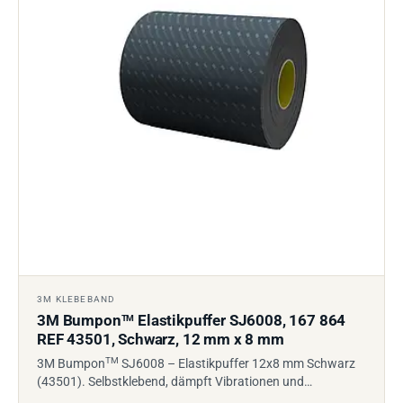
3M KLEBEBAND
3M Bumpon
Elastikpuffer SJ6008, 167 864
TM
REF 43501, Schwarz, 12 mm x 8 mm
TM
3M Bumpon
SJ6008 – Elastikpuffer 12x8 mm Schwarz
(43501). Selbstklebend, dämpft Vibrationen und…