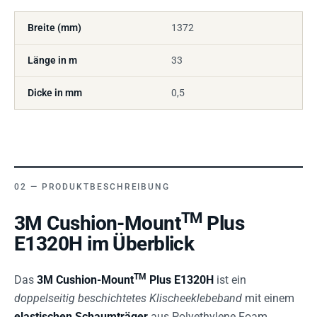
Breite (mm)
1372
Länge in m
33
Dicke in mm
0,5
PRODUKTBESCHREIBUNG
TM
3M Cushion-Mount
Plus
E1320H im Überblick
TM
Das
3M Cushion-Mount
Plus E1320H
ist ein
doppelseitig beschichtetes Klischeeklebeband
mit einem
elastischen Schaumträger
aus Polyethylene Foam.