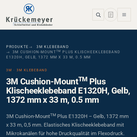
Skip to main navigation
Skip to main content
Skip to page footer
PRODUKTE
3M KLEBEBAND
TM
3M CUSHION-MOUNT
PLUS KLISCHEEKLEBEBAND
E1320H, GELB, 1372 MM X 33 M, 0.5 MM
3M · 3M KLEBEBAND
TM
3M Cushion-Mount
Plus
Klischeeklebeband E1320H, Gelb,
1372 mm x 33 m, 0.5 mm
TM
3M Cushion-Mount
Plus E1320H – Gelb, 1372 mm
x 33 m, 0,5 mm. Elastisches Klischeeklebeband mit
Mikrokanälen für hohe Druckqualität im Flexodruck.