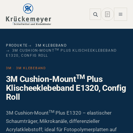
Skip to main navigation
Skip to main content
Skip to page footer
PRODUKTE
3M KLEBEBAND
TM
3M CUSHION-MOUNT
PLUS KLISCHEEKLEBEBAND
E1320, CONFIG ROLL
3M · 3M KLEBEBAND
TM
3M Cushion-Mount
Plus
Klischeeklebeband E1320, Config
Roll
TM
3M Cushion-Mount
Plus E1320 – elastischer
Schaumträger, Mikrokanäle, differenzieller
Acrylatklebstoff; ideal für Fotopolymerplatten auf