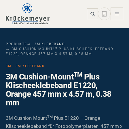
Skip to main navigation
Skip to main content
Skip to page footer
PRODUKTE
3M KLEBEBAND
TM
3M CUSHION-MOUNT
PLUS KLISCHEEKLEBEBAND
E1220, ORANGE 457 MM X 4.57 M, 0.38 MM
3M · 3M KLEBEBAND
TM
3M Cushion-Mount
Plus
Klischeeklebeband E1220,
Orange 457 mm x 4.57 m, 0.38
mm
TM
3M Cushion-Mount
Plus E1220 – Orange
Klischeeklebeband für Fotopolymerplatten, 457 mm x