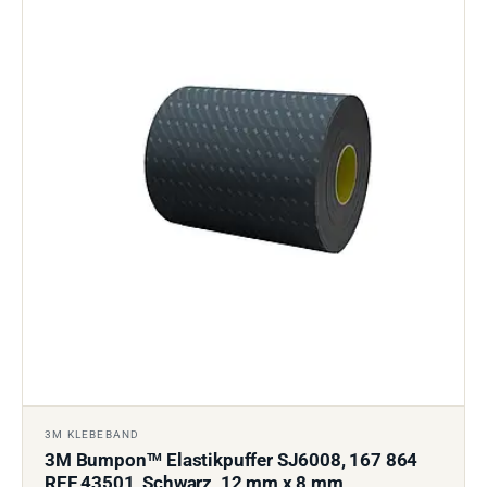
3M KLEBEBAND
3M Bumpon
Elastikpuffer SJ6008, 167 864
TM
REF 43501, Schwarz, 12 mm x 8 mm