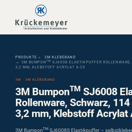
Skip to main navigation
Skip to main content
Skip to page footer
PRODUKTE
3M KLEBEBAND
TM
3M BUMPON
SJ6008 ELASTIKPUFFER ROLLENWARE, 
3,2 MM, KLEBSTOFF ACRYLAT A-20
3M · 3M KLEBEBAND
TM
3M Bumpon
SJ6008 Ela
Rollenware, Schwarz, 114
3,2 mm, Klebstoff Acrylat
TM
3M Bumpon
SJ6008S Elastikpuffer – selbstklebe