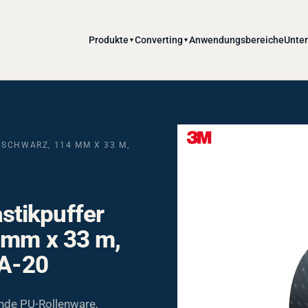
Produkte
Converting
Anwendungsbereiche
Unte
▼
▼
SCHWARZ, 114 MM X 33 M,
stikpuffer
 mm x 33 m,
 A-20
nde PU-Rollenware,