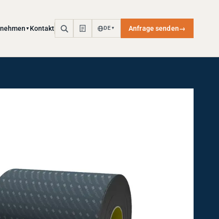
rnehmen
Kontakt
Anfrage senden
→
DE
▼
▼