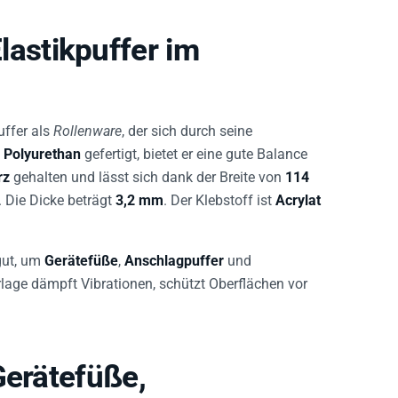
astikpuffer im
uffer als
Rollenware
, der sich durch seine
s
Polyurethan
gefertigt, bietet er eine gute Balance
rz
gehalten und lässt sich dank der Breite von
114
 Die Dicke beträgt
3,2 mm
. Der Klebstoff ist
Acrylat
gut, um
Gerätefüße
,
Anschlagpuffer
und
lage dämpft Vibrationen, schützt Oberflächen vor
Gerätefüße,