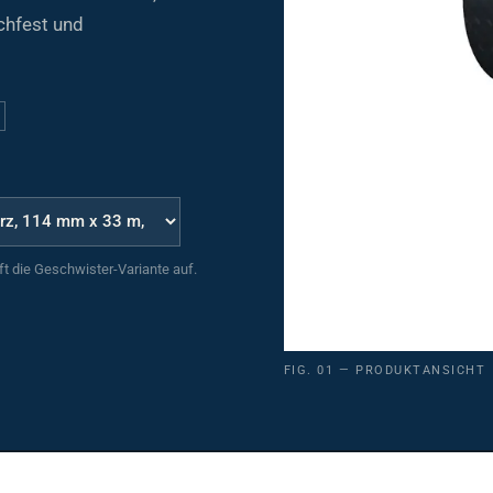
chfest und
uft die Geschwister-Variante auf.
FIG. 01 — PRODUKTANSICHT