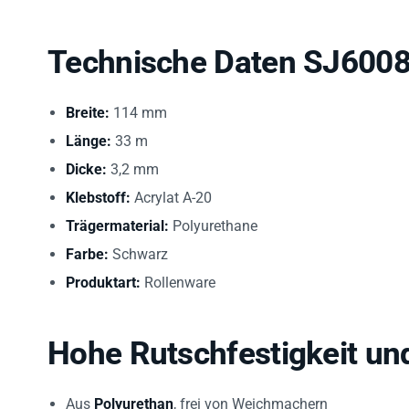
Technische Daten SJ600
Breite:
114 mm
Länge:
33 m
Dicke:
3,2 mm
Klebstoff:
Acrylat A-20
Trägermaterial:
Polyurethane
Farbe:
Schwarz
Produktart:
Rollenware
Hohe Rutschfestigkeit und 
Aus
Polyurethan
, frei von Weichmachern