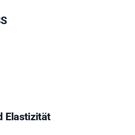
8S
Elastizität