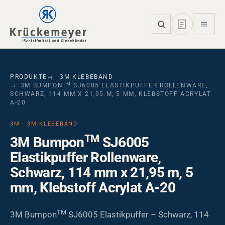
Skip to main navigation
Skip to main content
Skip to page footer
PRODUKTE
3M KLEBEBAND
TM
3M BUMPON
SJ6005 ELASTIKPUFFER ROLLENWARE,
SCHWARZ, 114 MM X 21,95 M, 5 MM, KLEBSTOFF ACRYLAT
A-20
3M · 3M KLEBEBAND
TM
3M Bumpon
SJ6005
Elastikpuffer Rollenware,
Schwarz, 114 mm x 21,95 m, 5
mm, Klebstoff Acrylat A-20
TM
3M Bumpon
SJ6005 Elastikpuffer – Schwarz, 114