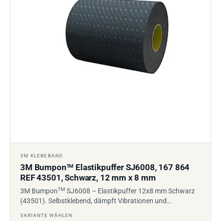
3M KLEBEBAND
3M Bumpon
Elastikpuffer SJ6008, 167 864
TM
REF 43501, Schwarz, 12 mm x 8 mm
TM
3M Bumpon
SJ6008 – Elastikpuffer 12x8 mm Schwarz
(43501). Selbstklebend, dämpft Vibrationen und…
VARIANTE WÄHLEN