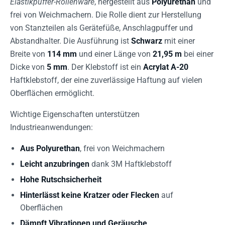
Elastikpuffer-Rollenware
, hergestellt aus
Polyurethan
und
frei von Weichmachern. Die Rolle dient zur Herstellung
von Stanzteilen als Gerätefüße, Anschlagpuffer und
Abstandhalter. Die Ausführung ist
Schwarz
mit einer
Breite von
114 mm
und einer Länge von
21,95 m
bei einer
Dicke von
5 mm
. Der Klebstoff ist ein
Acrylat A-20
Haftklebstoff, der eine zuverlässige Haftung auf vielen
Oberflächen ermöglicht.
Wichtige Eigenschaften unterstützen
Industrieanwendungen:
Aus Polyurethan
, frei von Weichmachern
Leicht anzubringen
dank 3M Haftklebstoff
Hohe Rutschsicherheit
Hinterlässt keine Kratzer oder Flecken
auf
Oberflächen
Dämpft Vibrationen und Geräusche