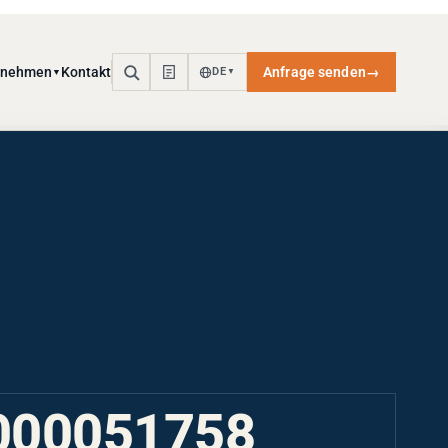
rnehmen
Kontakt
Anfrage senden
→
DE
▼
▼
000051758