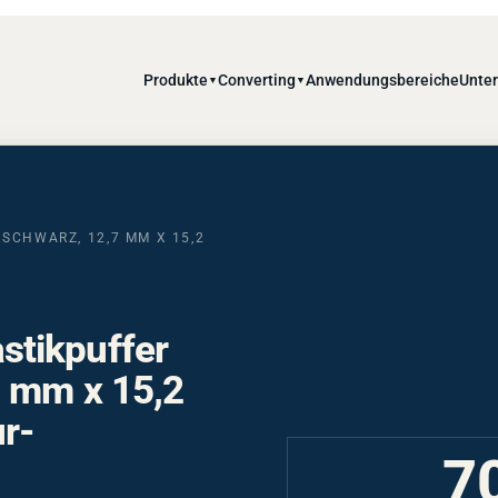
Produkte
Converting
Anwendungsbereiche
Unte
▼
▼
SCHWARZ, 12,7 MM X 15,2
stikpuffer
7 mm x 15,2
ur-
7