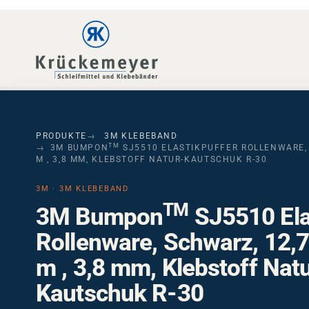
Skip to main navigation
Skip to main content
Skip to page footer
PRODUKTE
3M KLEBEBAND
TM
3M BUMPON
SJ5510 ELASTIKPUFFER ROLLENWARE, 
M , 3,8 MM, KLEBSTOFF NATUR-KAUTSCHUK R-30
3M · 3M KLEBEBAND
TM
3M Bumpon
SJ5510 Ela
Rollenware, Schwarz, 12,
m , 3,8 mm, Klebstoff Nat
Kautschuk R-30