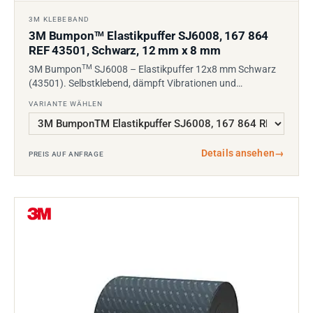
3M KLEBEBAND
3M Bumpon
Elastikpuffer SJ6008, 167 864
TM
REF 43501, Schwarz, 12 mm x 8 mm
TM
3M Bumpon
SJ6008 – Elastikpuffer 12x8 mm Schwarz
(43501). Selbstklebend, dämpft Vibrationen und…
VARIANTE WÄHLEN
Details ansehen
→
PREIS AUF ANFRAGE