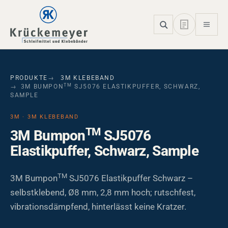
Skip to main navigation
Skip to main content
Skip to page footer
PRODUKTE
3M KLEBEBAND
TM
3M BUMPON
SJ5076 ELASTIKPUFFER, SCHWARZ,
SAMPLE
3M · 3M KLEBEBAND
TM
3M Bumpon
SJ5076
Elastikpuffer, Schwarz, Sample
TM
3M Bumpon
SJ5076 Elastikpuffer Schwarz –
selbstklebend, Ø8 mm, 2,8 mm hoch; rutschfest,
vibrationsdämpfend, hinterlässt keine Kratzer.