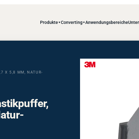
Produkte
Converting
Anwendungsbereiche
Unte
▼
▼
7 X 5,8 MM, NATUR-
tikpuffer,
atur-