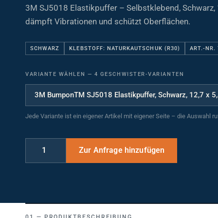
3M SJ5018 Elastikpuffer – Selbstklebend, Schwarz, 
dämpft Vibrationen und schützt Oberflächen.
SCHWARZ
KLEBSTOFF: NATURKAUTSCHUK (R30)
ART.-NR.
VARIANTE WÄHLEN
—
4 GESCHWISTER-VARIANTEN
Jede Variante ist ein eigener Artikel mit eigener Seite – die Auswahl r
PRODUKTBESCHREIBUNG