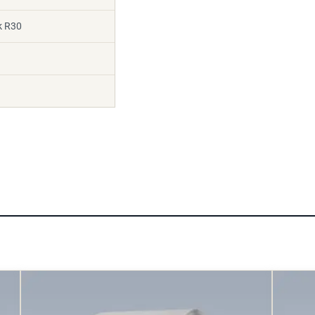
k R30