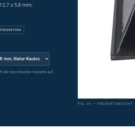
12,7 x 5,8 mm;
 7000001904
uft die Geschwister-Variante auf.
FIG. 01 — PRODUKTANSICHT