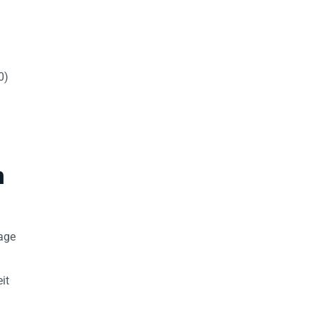
0)
n
age
it