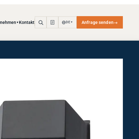
rnehmen
Kontakt
Anfrage senden
→
DE
▼
▼