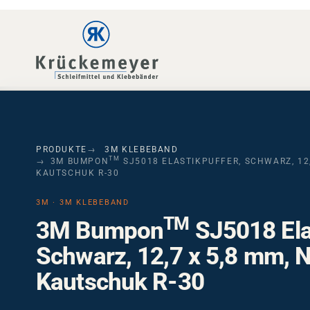
Skip to main navigation
Skip to main content
Skip to page footer
PRODUKTE
3M KLEBEBAND
TM
3M BUMPON
SJ5018 ELASTIKPUFFER, SCHWARZ, 12,
KAUTSCHUK R-30
3M · 3M KLEBEBAND
TM
3M Bumpon
SJ5018 Elas
Schwarz, 12,7 x 5,8 mm, N
Kautschuk R-30