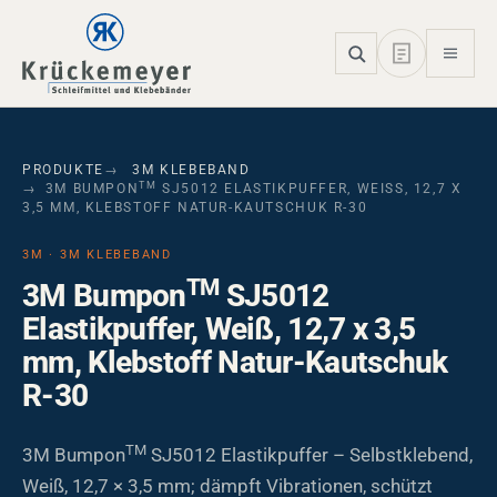
Skip to main navigation
Skip to main content
Skip to page footer
PRODUKTE
3M KLEBEBAND
TM
3M BUMPON
SJ5012 ELASTIKPUFFER, WEISS, 12,7 X 3
,5 MM, KLEBSTOFF NATUR-KAUTSCHUK R-30
3M · 3M KLEBEBAND
TM
3M Bumpon
SJ5012
Elastikpuffer, Weiß, 12,7 x 3,5
mm, Klebstoff Natur-Kautschuk
R-30
TM
3M Bumpon
SJ5012 Elastikpuffer – Selbstklebend,
Weiß, 12,7 × 3,5 mm; dämpft Vibrationen, schützt