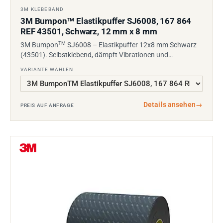
3M KLEBEBAND
3M Bumpon
Elastikpuffer SJ6008, 167 864
TM
REF 43501, Schwarz, 12 mm x 8 mm
TM
3M Bumpon
SJ6008 – Elastikpuffer 12x8 mm Schwarz
(43501). Selbstklebend, dämpft Vibrationen und…
VARIANTE WÄHLEN
Details ansehen
→
PREIS AUF ANFRAGE