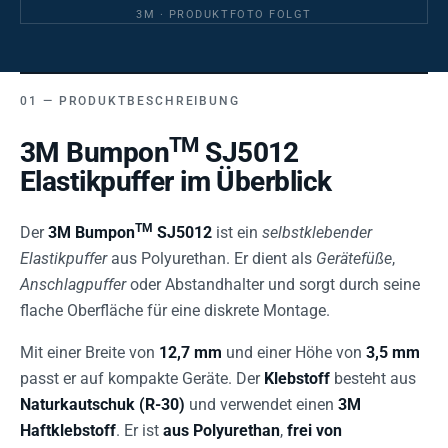
3M · PRODUKTFOTO FOLGT
PRODUKTBESCHREIBUNG
TM
3M Bumpon
SJ5012
Elastikpuffer im Überblick
TM
Der
3M Bumpon
SJ5012
ist ein
selbstklebender
Elastikpuffer
aus Polyurethan. Er dient als
Gerätefüße
,
Anschlagpuffer
oder Abstandhalter und sorgt durch seine
flache Oberfläche für eine diskrete Montage.
Mit einer Breite von
12,7 mm
und einer Höhe von
3,5 mm
passt er auf kompakte Geräte. Der
Klebstoff
besteht aus
Naturkautschuk (R-30)
und verwendet einen
3M
Haftklebstoff
. Er ist
aus Polyurethan
,
frei von