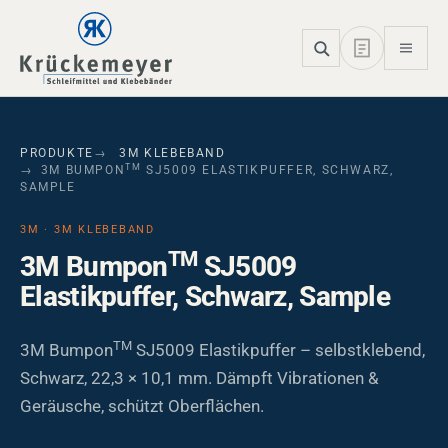
Skip to main navigation
Skip to main content
Skip to page footer
PRODUKTE
3M KLEBEBAND
TM
3M BUMPON
SJ5009 ELASTIKPUFFER, SCHWARZ,
SAMPLE
3M · 3M KLEBEBAND
TM
3M Bumpon
SJ5009
Elastikpuffer, Schwarz, Sample
TM
3M Bumpon
SJ5009 Elastikpuffer – selbstklebend,
Schwarz, 22,3 × 10,1 mm. Dämpft Vibrationen &
Geräusche, schützt Oberflächen.