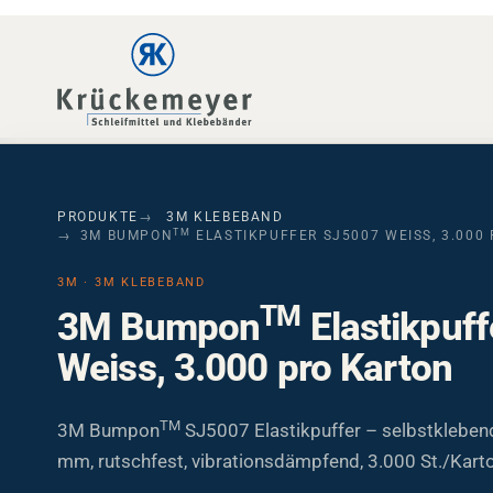
Skip to main navigation
Skip to main content
Skip to page footer
PRODUKTE
3M KLEBEBAND
TM
3M BUMPON
ELASTIKPUFFER SJ5007 WEISS, 3.000
3M · 3M KLEBEBAND
TM
3M Bumpon
Elastikpuf
Weiss, 3.000 pro Karton
TM
3M Bumpon
SJ5007 Elastikpuffer – selbstkleben
mm, rutschfest, vibrationsdämpfend, 3.000 St./Kart