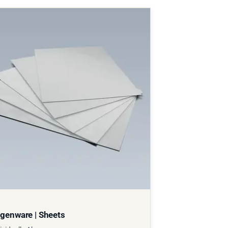
genware | Sheets
ividuelle Abmessungen