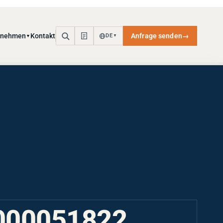
rnehmen
Kontakt
Anfrage senden
→
DE
▼
▼
000051822