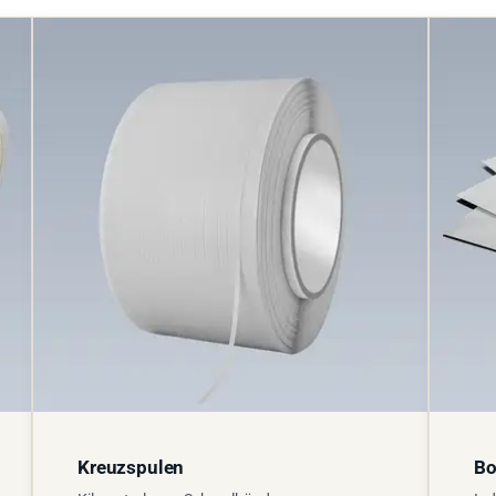
Kreuzspulen
Bo
Kilometerlange Schmalbänder
Ind