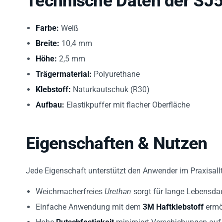
Farbe:
Weiß
Breite:
10,4 mm
Höhe:
2,5 mm
Trägermaterial:
Polyurethane
Klebstoff:
Naturkautschuk (R30)
Aufbau:
Elastikpuffer mit flacher Oberfläche
Eigenschaften & Nutzen
Jede Eigenschaft unterstützt den Anwender im Praxisall
Weichmacherfreies
Urethan
sorgt für lange Lebensda
Einfache Anwendung mit dem
3M Haftklebstoff
ermög
Hohe
Rutschfestigkeit
minimiert Verschiebungen auf 