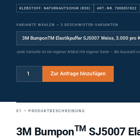
KLEBSTOFF: NATURKAUTSCHUK (R30)
ART.-NR. 7000051822
VARIANTE WÄHLEN
—
3 GESCHWISTER-VARIANTEN
Jede Variante ist ein eigener Artikel mit eigener Seite – die Auswahl r
PRODUKTBESCHREIBUNG
TM
3M Bumpon
SJ5007 Ela