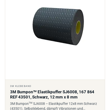
3M KLEBEBAND
3M Bumpon
Elastikpuffer SJ6008, 167 864
TM
REF 43501, Schwarz, 12 mm x 8 mm
TM
3M Bumpon
SJ6008 – Elastikpuffer 12x8 mm Schwarz
(43501). Selbstklebend, dämpft Vibrationen und…