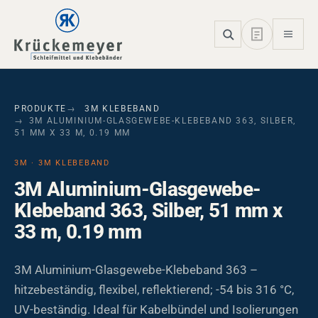
Skip to main navigation
Skip to main content
Skip to page footer
PRODUKTE
3M KLEBEBAND
3M ALUMINIUM-GLASGEWEBE-KLEBEBAND 363, SILBER,
51 MM X 33 M, 0.19 MM
3M · 3M KLEBEBAND
3M Aluminium-Glasgewebe-
Klebeband 363, Silber, 51 mm x
33 m, 0.19 mm
3M Aluminium-Glasgewebe-Klebeband 363 –
hitzebeständig, flexibel, reflektierend; -54 bis 316 °C,
UV-beständig. Ideal für Kabelbündel und Isolierungen