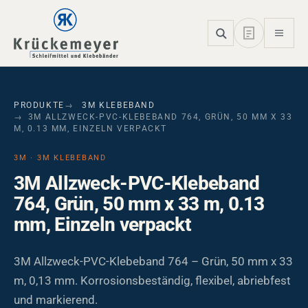
Skip to main navigation
Skip to main content
Skip to page footer
PRODUKTE
3M KLEBEBAND
3M ALLZWECK-PVC-KLEBEBAND 764, GRÜN, 50 MM X 33
M, 0.13 MM, EINZELN VERPACKT
3M · 3M KLEBEBAND
3M Allzweck-PVC-Klebeband
764, Grün, 50 mm x 33 m, 0.13
mm, Einzeln verpackt
3M Allzweck-PVC-Klebeband 764 – Grün, 50 mm x 33
m, 0,13 mm. Korrosionsbeständig, flexibel, abriebfest
und markierend.