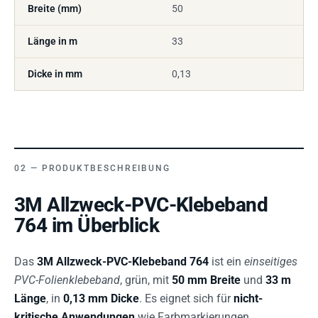
Breite (mm)
50
Länge in m
33
Dicke in mm
0,13
PRODUKTBESCHREIBUNG
3M Allzweck-PVC-Klebeband
764 im Überblick
Das
3M Allzweck-PVC-Klebeband 764
ist ein
einseitiges
PVC-Folienklebeband
, grün, mit
50 mm Breite
und
33 m
Länge
, in
0,13 mm Dicke
. Es eignet sich für
nicht-
kritische Anwendungen
wie Farbmarkierungen,