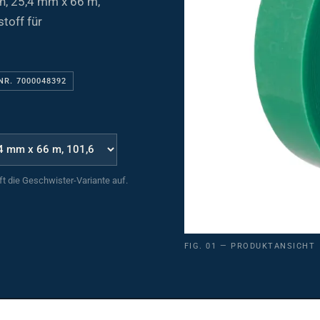
toff für
NR. 7000048392
uft die Geschwister-Variante auf.
FIG. 01 — PRODUKTANSICHT