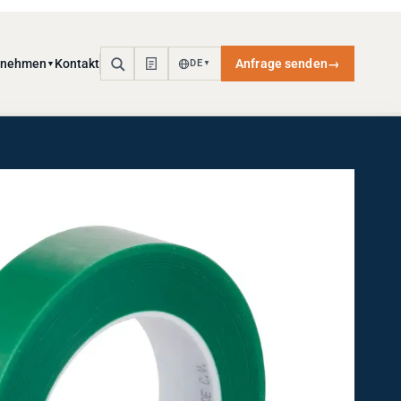
rnehmen
Kontakt
Anfrage senden
→
DE
▼
▼