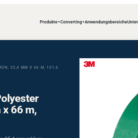
Produkte
Converting
Anwendungsbereiche
Unte
▼
▼
N, 25,4 MM X 66 M, 101,6
olyester
 x 66 m,
, 25,4 mm x 66 m,