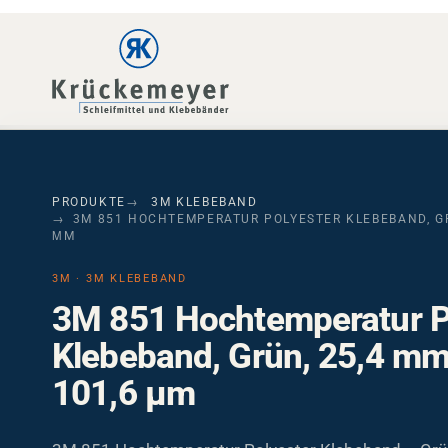
Skip to main navigation
Skip to main content
Skip to page footer
PRODUKTE
3M KLEBEBAND
3M 851 HOCHTEMPERATUR POLYESTER KLEBEBAND, GRÜ
ΜM
3M · 3M KLEBEBAND
3M 851 Hochtemperatur P
Klebeband, Grün, 25,4 mm
101,6 µm
3M 851 Hochtemperatur Polyester Klebeband – Grün