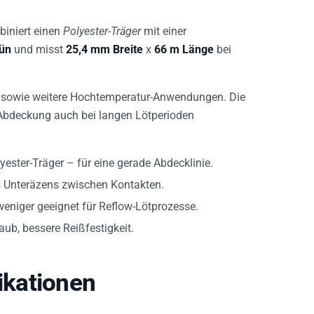
iniert einen
Polyester-Träger
mit einer
ün
und misst
25,4 mm Breite
x
66 m Länge
bei
n sowie weitere Hochtemperatur-Anwendungen. Die
 Abdeckung auch bei langen Lötperioden
ester-Träger – für eine gerade Abdecklinie.
s Unteräzens zwischen Kontakten.
 weniger geeignet für Reflow-Lötprozesse.
ub, bessere Reißfestigkeit.
kationen