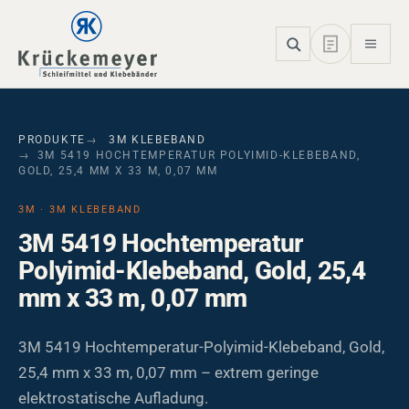
Skip to main navigation
Skip to main content
Skip to page footer
PRODUKTE
3M KLEBEBAND
3M 5419 HOCHTEMPERATUR POLYIMID-KLEBEBAND,
GOLD, 25,4 MM X 33 M, 0,07 MM
3M · 3M KLEBEBAND
3M 5419 Hochtemperatur
Polyimid-Klebeband, Gold, 25,4
mm x 33 m, 0,07 mm
3M 5419 Hochtemperatur-Polyimid-Klebeband, Gold,
25,4 mm x 33 m, 0,07 mm – extrem geringe
elektrostatische Aufladung.