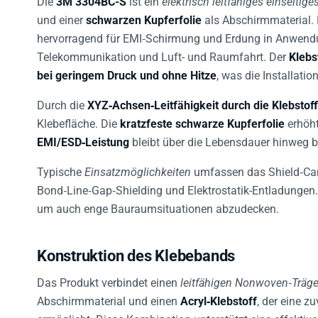
und einer
schwarzen Kupferfolie
als Abschirmmaterial.
hervorragend für EMI‑Schirmung und Erdung in Anwendun
Telekommunikation und Luft- und Raumfahrt. Der
Klebs
bei geringem Druck und ohne Hitze
, was die Installation
Durch die
XYZ‑Achsen‑Leitfähigkeit durch die Klebstof
Klebefläche. Die
kratzfeste schwarze Kupferfolie
erhöht
EMI/ESD‑Leistung
bleibt über die Lebensdauer hinweg b
Typische
Einsatzmöglichkeiten
umfassen das Shield‑Can
Bond‑Line‑Gap‑Shielding und Elektrostatik-Entladungen.
um auch enge Bauraumsituationen abzudecken.
Konstruktion des Klebebands
Das Produkt verbindet einen
leitfähigen Nonwoven‑Träge
Abschirmmaterial und einen
Acryl‑Klebstoff
, der eine z
ermöglicht. Diese Kombination unterstützt eine effekti