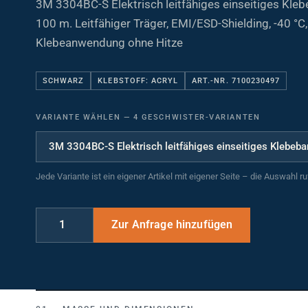
100 m. Leitfähiger Träger, EMI/ESD-Shielding, -40 °C,
Klebeanwendung ohne Hitze
SCHWARZ
KLEBSTOFF: ACRYL
ART.-NR. 7100230497
VARIANTE WÄHLEN
—
4 GESCHWISTER-VARIANTEN
Jede Variante ist ein eigener Artikel mit eigener Seite – die Auswahl r
MASSE UND DIMENSIONEN