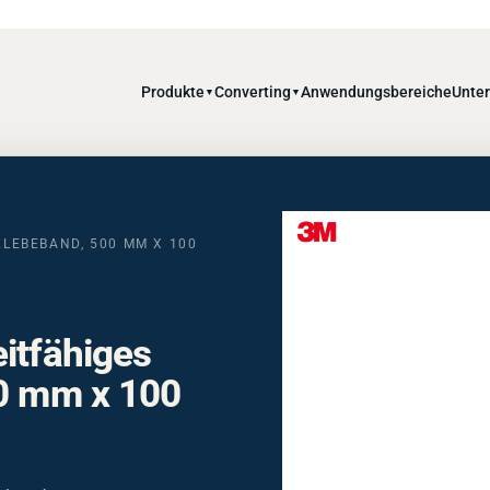
Produkte
Converting
Anwendungsbereiche
Unte
▼
▼
KLEBEBAND, 500 MM X 100
itfähiges
00 mm x 100
ebeband – 500 mm x