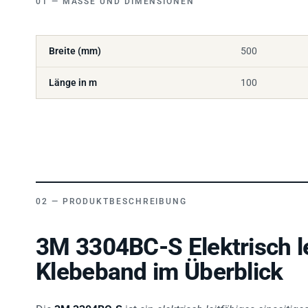
Breite (mm)
500
Länge in m
100
PRODUKTBESCHREIBUNG
3M 3304BC-S Elektrisch le
Klebeband im Überblick
Die
3M 3304BC-S
ist ein
elektrisch leitfähiges einseitig