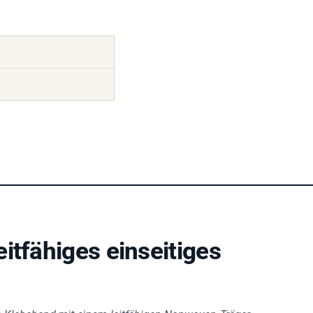
itfähiges einseitiges
es Klebeband
mit einem
leitfähigen Nonwoven‑Träger