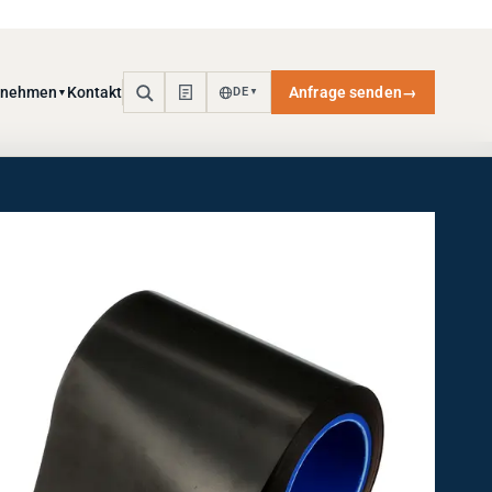
rnehmen
Kontakt
Anfrage senden
→
DE
▼
▼