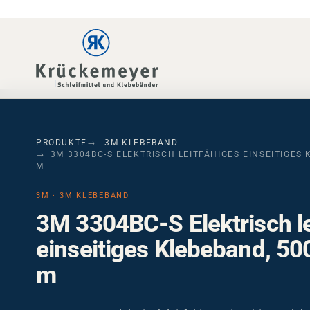
Skip to main navigation
Skip to main content
Skip to page footer
PRODUKTE
3M KLEBEBAND
3M 3304BC-S ELEKTRISCH LEITFÄHIGES EINSEITIGES 
M
3M · 3M KLEBEBAND
3M 3304BC-S Elektrisch le
einseitiges Klebeband, 5
m
3M 3304BC-S Elektrisch leitfähiges einseitiges Kl