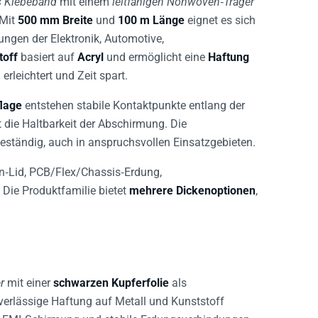
 Mit
500 mm Breite
und
100 m Länge
eignet es sich
gen der Elektronik, Automotive,
toff
basiert auf
Acryl
und ermöglicht eine
Haftung
 erleichtert und Zeit spart.
flage
entstehen stabile Kontaktpunkte entlang der
 die Haltbarkeit der Abschirmung. Die
eständig, auch in anspruchsvollen Einsatzgebieten.
‑Lid, PCB/Flex/Chassis‑Erdung,
 Die Produktfamilie bietet
mehrere Dickenoptionen
,
r
mit einer
schwarzen Kupferfolie
als
uverlässige Haftung auf Metall und Kunststoff
ve EMI‑Schirmung und stabile Erdungsverbindungen