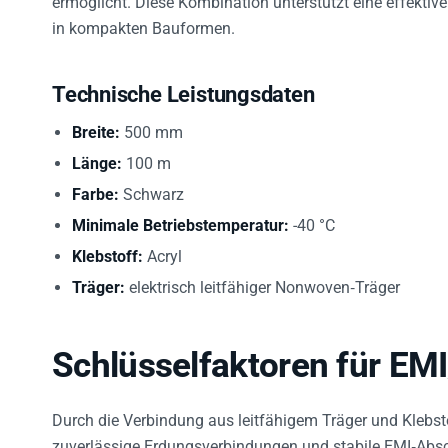
in kompakten Bauformen.
Technische Leistungsdaten
Breite:
500 mm
Länge:
100 m
Farbe:
Schwarz
Minimale Betriebstemperatur:
-40 °C
Klebstoff:
Acryl
Träger:
elektrisch leitfähiger Nonwoven‑Träger
Schlüsselfaktoren für EM
Durch die Verbindung aus leitfähigem Träger und Klebstof
zuverlässige Erdungsverbindungen und stabile EMI‑Abschi