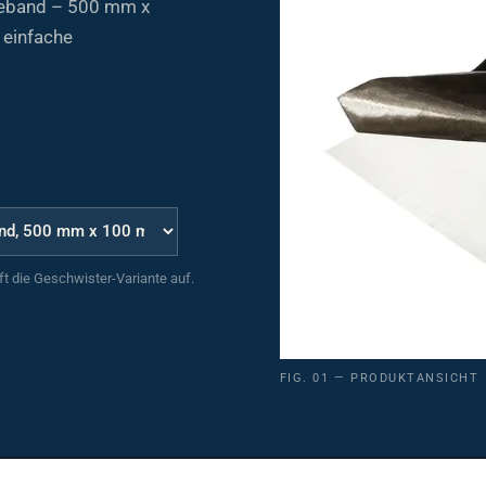
 einfache
uft die Geschwister-Variante auf.
FIG. 01 — PRODUKTANSICHT